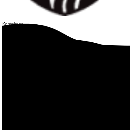
Kontakt os
76 81 00 00
post@vejle.dk
Genvej til informationer på vejle.dk
Find os
Vejle Kommune
Skolegade 1
7100 Vejle
CVR. 29 18 99 00
Åbningstider
Kontakt