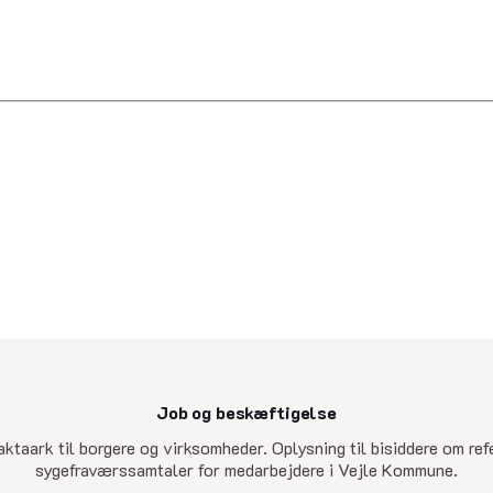
Job og beskæftigelse
senest opdateret 30. april 2026
aktaark til borgere og virksomheder. Oplysning til bisiddere om refe
sygefraværssamtaler for medarbejdere i Vejle Kommune.