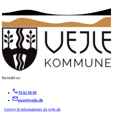
Kontakt os
76 81 00 00
post@vejle.dk
Genvej til informationer på vejle.dk