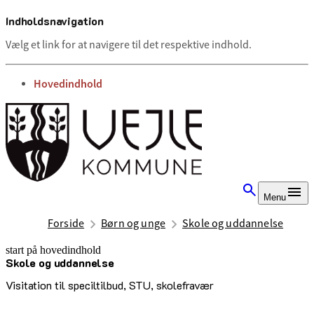
Indholdsnavigation
Vælg et link for at navigere til det respektive indhold.
gå til
Hovedindhold
Menu
Forside
Børn og unge
Skole og uddannelse
start på hovedindhold
Skole og uddannelse
senest opdateret 5. maj 2025
Visitation til speciltilbud, STU, skolefravær