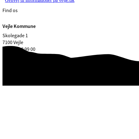
Genvej til informationer på vejle.dk
Find os
Vejle Kommune
Skolegade 1
7100 Vejle
CVR. 29 18 99 00
Åbningstider
Kontakt
EAN
Høringer og afgørelser
Webtilgængelighedserklæring
Databeskyttelse