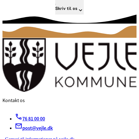
Skriv til os
Kontakt os
76 81 00 00
post@vejle.dk