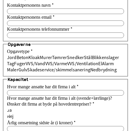
*
Kontaktpersonens navn
*
Kontaktpersonens email
*
Kontaktpersonens telefonnummer
Opgaverne
*
Opgavetype
Jord
Beton
Kloak
Murer
Tømrer
Snedker
Stål
Blikkenslager
Tag
Fuger
VVS/Vand
VVS/Varme
VVS/Ventilation
El
Alarm
Maler
Gulv
Skadeservice/skimmelsanering
Nedbrydning
Kapacitet
*
Hvor mange ansatte har dit firma i alt
Hvor mange ansatte har dit firma i alt (svende+lærlinge)?
*
Ønsker dit firma at byde på hovedentrepriser?
Ja
Nej
*
Årlig omsætning sidste år (i kroner)