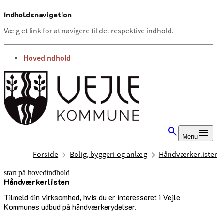
Indholdsnavigation
Vælg et link for at navigere til det respektive indhold.
gå til
Hovedindhold
Menu
Forside
Bolig, byggeri og anlæg
Håndværkerliste
start på hovedindhold
Håndværkerlisten
senest opdateret 17. marts 2026
Tilmeld din virksomhed, hvis du er interesseret i Vejle
Kommunes udbud på håndværkerydelser.