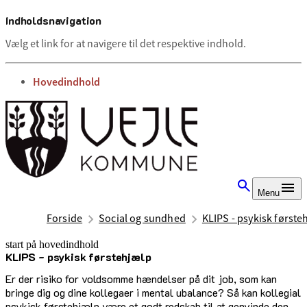
Indholdsnavigation
Vælg et link for at navigere til det respektive indhold.
gå til
Hovedindhold
Menu
Forside
Social og sundhed
KLIPS - psykisk første
start på hovedindhold
KLIPS - psykisk førstehjælp
senest opdateret 1. juli 2026
Er der risiko for voldsomme hændelser på dit job, som kan
bringe dig og dine kollegaer i mental ubalance? Så kan kollegial
psykisk førstehjælp være et godt redskab til at genvinde den