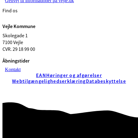
Genvej til informationer på vejle.dk
Find os
Vejle Kommune
Skolegade 1
7100 Vejle
CVR. 29 18 99 00
Åbningstider
Kontakt
EAN
Høringer og afgørelser
Webtilgængelighedserklæring
Databeskyttelse