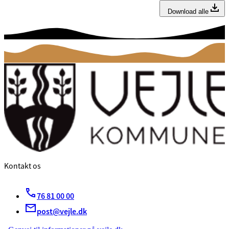
Download alle
Kontakt os
76 81 00 00
post@vejle.dk