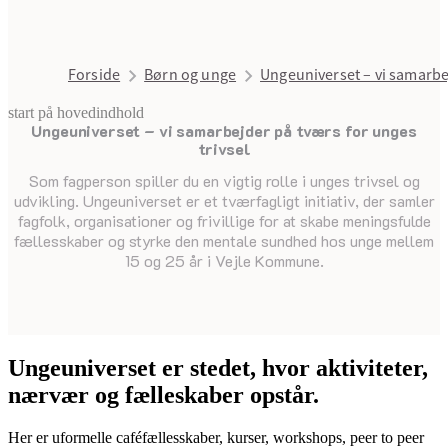
Forside
Børn og unge
Ungeuniverset – vi samarbej
start på hovedindhold
Ungeuniverset – vi samarbejder på tværs for unges
senest opdateret 15. juni 2026
trivsel
Som fagperson spiller du en vigtig rolle i unges trivsel og
udvikling. Ungeuniverset er et tværfagligt initiativ, der samler
fagfolk, organisationer og frivillige for at skabe meningsfulde
fællesskaber og styrke den mentale sundhed hos unge mellem
15 og 25 år i Vejle Kommune.
Ungeuniverset er stedet, hvor aktiviteter,
nærvær og fælleskaber opstår.
Her er uformelle caféfællesskaber, kurser, workshops, peer to peer